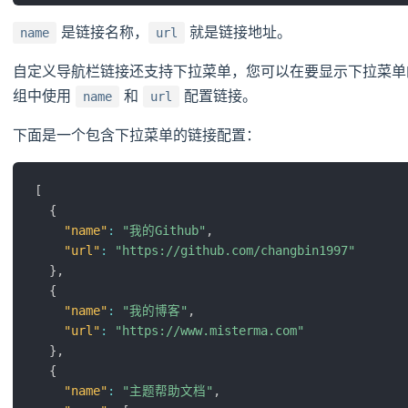
是链接名称，
就是链接地址。
name
url
自定义导航栏链接还支持下拉菜单，您可以在要显示下拉菜
组中使用
和
配置链接。
name
url
下面是一个包含下拉菜单的链接配置：
[
{
"name"
:
"我的Github"
,
"url"
:
"https://github.com/changbin1997"
}
,
{
"name"
:
"我的博客"
,
"url"
:
"https://www.misterma.com"
}
,
{
"name"
:
"主题帮助文档"
,